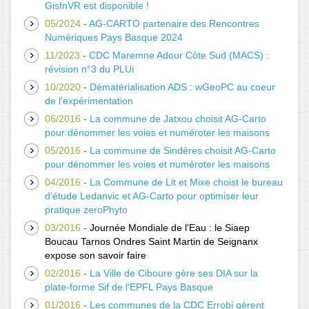
GisInVR est disponible !
05/2024
-
AG-CARTO partenaire des Rencontres
Numériques Pays Basque 2024
11/2023
-
CDC Maremne Adour Côte Sud (MACS) :
révision n°3 du PLUi
10/2020
-
Dématérialisation ADS : wGeoPC au coeur
de l'expérimentation
06/2016
-
La commune de Jatxou choisit AG-Carto
pour dénommer les voies et numéroter les maisons
05/2016
-
La commune de Sindères choisit AG-Carto
pour dénommer les voies et numéroter les maisons
04/2016
-
La Commune de Lit et Mixe choist le bureau
d'étude Ledanvic et AG-Carto pour optimiser leur
pratique zeroPhyto
03/2016
-
Journée Mondiale de l'Eau : le Siaep
Boucau Tarnos Ondres Saint Martin de Seignanx
expose son savoir faire
02/2016
-
La Ville de Ciboure gère ses DIA sur la
plate-forme Sif de l'EPFL Pays Basque
01/2016
-
Les communes de la CDC Errobi gèrent