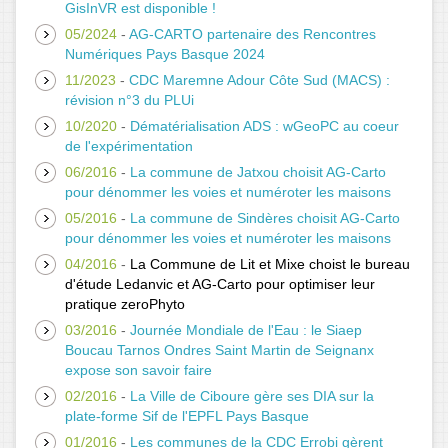
GisInVR est disponible !
05/2024
-
AG-CARTO partenaire des Rencontres
Numériques Pays Basque 2024
11/2023
-
CDC Maremne Adour Côte Sud (MACS) :
révision n°3 du PLUi
10/2020
-
Dématérialisation ADS : wGeoPC au coeur
de l'expérimentation
06/2016
-
La commune de Jatxou choisit AG-Carto
pour dénommer les voies et numéroter les maisons
05/2016
-
La commune de Sindères choisit AG-Carto
pour dénommer les voies et numéroter les maisons
04/2016
-
La Commune de Lit et Mixe choist le bureau
d'étude Ledanvic et AG-Carto pour optimiser leur
pratique zeroPhyto
03/2016
-
Journée Mondiale de l'Eau : le Siaep
Boucau Tarnos Ondres Saint Martin de Seignanx
expose son savoir faire
02/2016
-
La Ville de Ciboure gère ses DIA sur la
plate-forme Sif de l'EPFL Pays Basque
01/2016
-
Les communes de la CDC Errobi gèrent